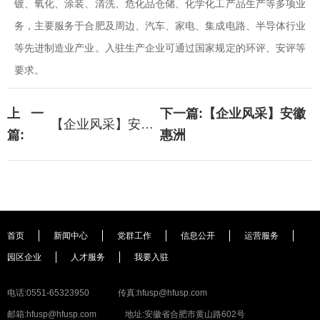
镀、氧化、涂装、清洗、危化品仓储、化学化工产品生产等多项业
务，主要服务于合肥及周边、汽车、家电、集成电路、半导体行业
等先进制造业产业。入驻生产企业可通过国家规定的环评、安评等
要求。
上一
下一篇:
【企业风采】安徽
【企业风采】安徽奥里
篇:
惠洲
首页
新闻中心
党群工作
信息公开
运营服务
园区企业
人才服务
我要入驻
电话:0551-65323950
传真:hfusp@hfusp.com
邮箱:hfusp@hfusp.com
地址:安徽省合肥市黄山路602号