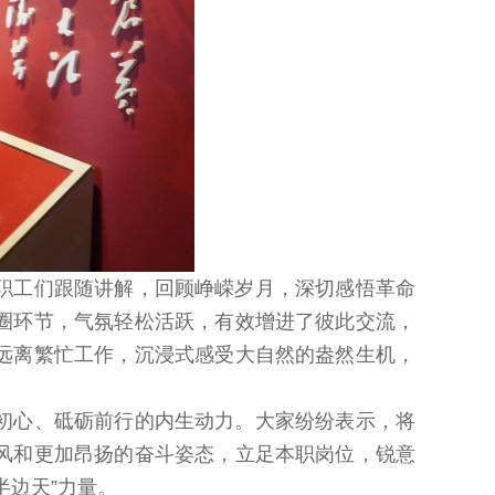
职工们跟随讲解，回顾峥嵘岁月，深切感悟革命
圈环节，气氛轻松活跃，有效增进了彼此交流，
远离繁忙工作，沉浸式感受大自然的盎然生机，
初心、砥砺前行的内生动力。大家纷纷表示，将
风和更加昂扬的奋斗姿态，立足本职岗位，锐意
半边天”力量。