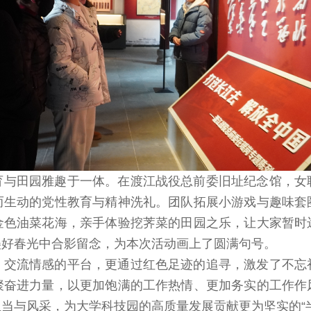
育与田园雅趣于一体。在渡江战役总前委旧址纪念馆，女
而生动的党性教育与精神洗礼。团队拓展小游戏与趣味套
金色油菜花海，亲手体验挖荠菜的田园之乐，让大家暂时
美好春光中合影留念，为本次活动画上了圆满句号。
、交流情感的平台，更通过红色足迹的追寻，激发了不忘
聚奋进力量，以更加饱满的工作热情、更加务实的工作作
当与风采，为大学科技园的高质量发展贡献更为坚实的“