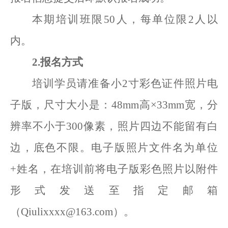
本期培训班限
50人，每单位限2人以
内。
2.报名方式
培训
学员请
准备小
2寸彩色证件照片电
子版，尺寸大小是：48mm高×33mm宽，分
辨率不小于300像素，照片四边
不能
留有白
边
，底色不限。电子版照片文件名为单位
+姓名，在培训前将电子版彩色照片以附件
形式发送至指定邮箱
（Qiulixxxx@163.com）。